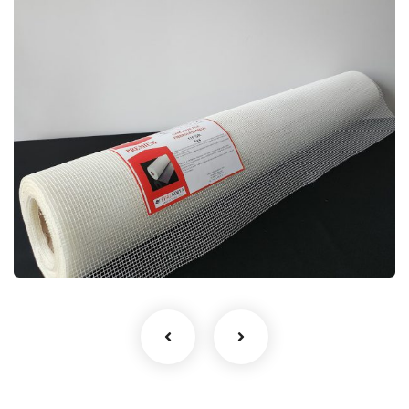
PREMIUM 110GR MERMER PLAKA
EPOKSİ FİLESİ
Premium Mantolama Filesi
Su ve Isı Yalıtımı