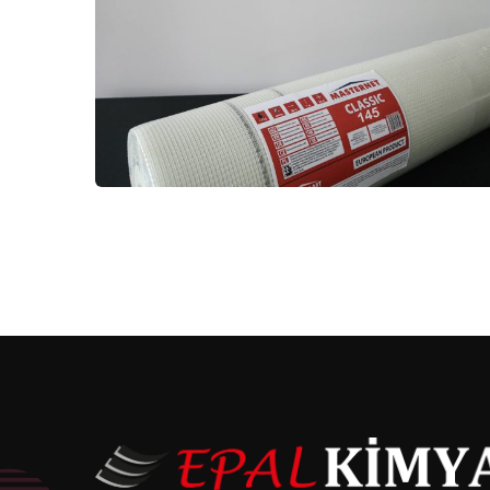
MASTERNET 145GR CLASSIC
CAM ELYAF FİLE