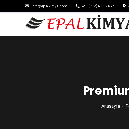
info@epalkimya.com
+90(212) 438 2437
Premium
Anasayfa
P