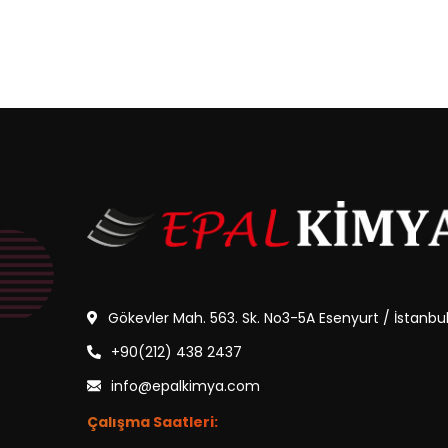
Gökevler Mah. 563. Sk. No3-5A Esenyurt / İstanbu
+90(212) 438 2437
info@epalkimya.com
Çalışma Saatleri: